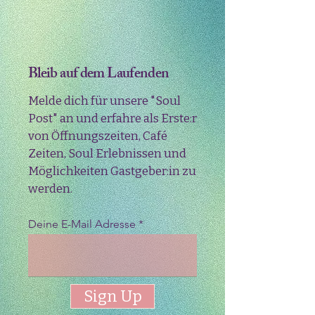
Bleib auf dem Laufenden
Melde dich für unsere "Soul
Post" an und erfahre als Erste:r
von Öffnungszeiten, Café
Zeiten, Soul Erlebnissen und
Möglichkeiten Gastgeber:in zu
werden.
Deine E-Mail Adresse
Sign Up