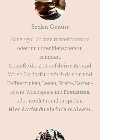
Seelen Genuss
Ganz egal, ob zum runterkommen
oder um unter Menschen zu
kommen.
Genieße die Zeit auf
deine
Art und
Weise.
Du darfst einfach da sein und
Kaffee trinken, Lesen, Brett-, Karten-
sowie Videos
piele mit
Freunden
oder
noch
Fremden spielen.
Hier darfst du einfach mal sein.