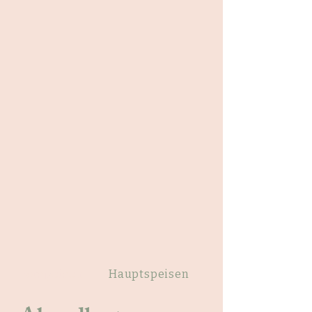
Vorspeisen
Hauptspeisen
Nachspeisen