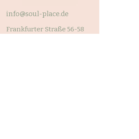
info@soul-place.de
Frankfurter Straße 56-58
63303 Dreieich
Impressum
Datenschutzerklärung